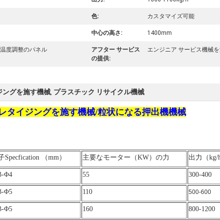
色:
カスタマイズ可能
中心の高さ:
1400mm
の温度調整のパネル
アフター サービス
エンジニア サービス機械
の提供:
ジングを施す機械
プラスチック リサイクル機械
,
のペレタイジングを施す機械/粒状になる押出機機械
Specfication （mm）
主要なモーター（KW）の力
出力（kg/
3-Φ4
55
300-400
3-Φ5
110
500-600
3-Φ5
160
800-1200