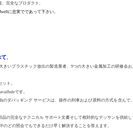
能、完全なプロダクト;
wellに忠実でであって下さい。
べて
。
も大きいプラスチック放出の製造業者、9つの大きい金属加工の研修会お
/セット。
ilbaleです。
由のダバッギング サービスは、操作の列車および原料の方式を含んで
部品の完全なテクニカル サポート文書そして相対的なデッサンを供給し
その中のどの照会でもできるだけ早く解決することを答えます。