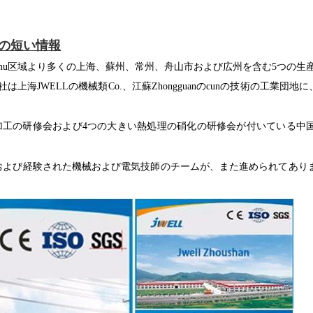
社の短い情報
000mu区域より多くの上海、蘇州、常州、舟山市および広州を含む5つの
は上海JWELLの機械類Co.、江蘇Zhongguanのcunの技術の工業団地
加工の研修会および4つの大きい熱処理の硝化の研修会が付いている中
 Dおよび経験された機械および電気技師のチームが、また進められてあ