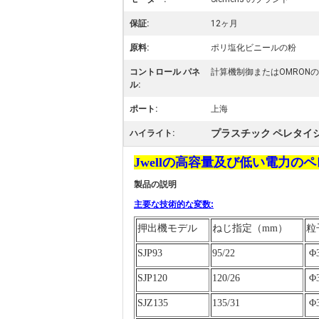
保証:
12ヶ月
原料:
ポリ塩化ビニールの粉
コントロール パネ
計算機制御またはOMRON
ル:
ポート:
上海
プラスチック ペレタイ
ハイライト:
Jwellの高容量及び低い電力
製品の説明
主要な技術的な変数:
押出機モデル
ねじ指定（mm）
粒子
SJP93
95/22
Φ
SJP120
120/26
Φ
SJZ135
135/31
Φ