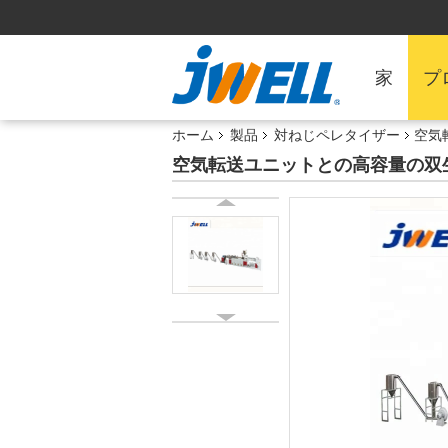
家
プ
ホーム
製品
対ねじペレタイザー
空気
空気転送ユニットとの高容量の双生児