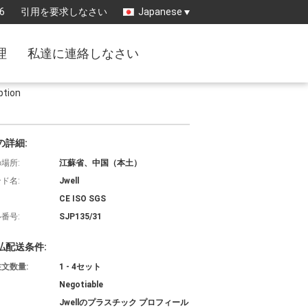
6
引用を要求しなさい
Japanese
理
私達に連絡しなさい
ion
の詳細:
場所:
江蘇省、中国（本土）
ド名:
Jwell
CE ISO SGS
番号:
SJP135/31
払配送条件:
文数量:
1 - 4セット
Negotiable
Jwellのプラスチック プロフィール