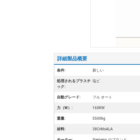
詳細製品概要
条件:
新しい
処理されるプラスチ
塩ビ
ック:
自動グレード:
フル オート
力（W）:
160KW
重量:
5500kg
材料:
38CrMoALA
モーター:
Siemens のブランド