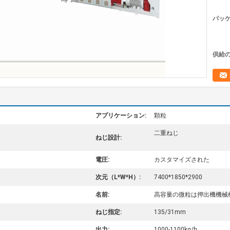
パッケ
供給の
アプリケーション:
顆粒
二重ねじ
ねじ設計:
電圧:
カスタマイズされた
次元（L*W*H）:
7400*1850*2900
名前:
高容量の微粒は押出機機械
ねじ指定:
135/31mm
出力:
1000-1100kg/h