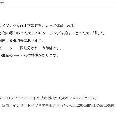
ます。
タイジングを施す下流装置によって構成される。
料か他の添加物のためにペレタイジングを施すことのために適した。
固体、優雅均等にあります。
送ユニット、振動分かれ、冷却部です。
のfeeiciencyの特徴があります。
ック プロフィール シートの放出機械のための
木の
パッケージ。
、韓国、インド、ドイツ世界中販売された
Jwellは
2000組以上の放出機械、