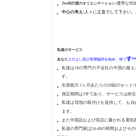
Jwellの
優秀な性
質のオリエンテーション:
中心の考え:
人々に正直でして下さい、J
私達のサービス
す
あなた
とのよい及び長期協同を始め、保つ
私達は18の専門の子会社の中国の最
す。
生産能力:1ヶ月あたりの20組のセット
保証期間は1年であり、サービスは終生ava
私達は
現地の取付けを提供して、も自
ます。
また中国語および英語に書かれる電気
私達の専門家は24-48の時間および