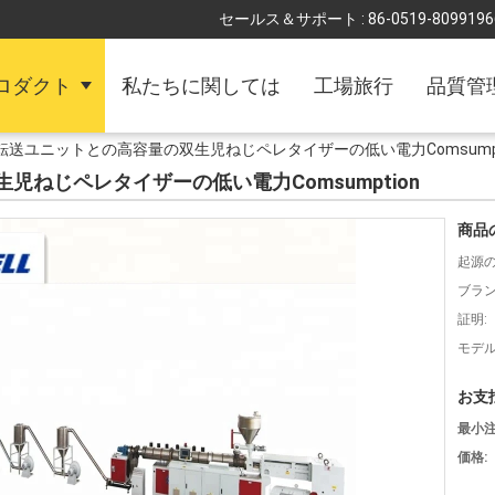
セールス＆サポート :
86-0519-8099196
ロダクト
私たちに関しては
工場旅行
品質管
転送ユニットとの高容量の双生児ねじペレタイザーの低い電力Comsumpt
ねじペレタイザーの低い電力Comsumption
商品
起源の
ブラン
証明:
モデル
お支
最小注
価格: