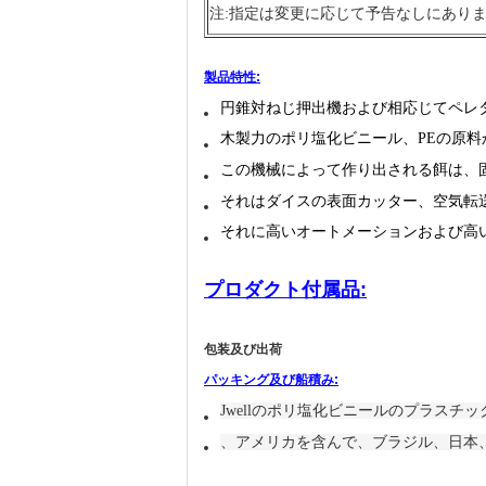
注:指定は変更に応じて予告なしにあり
製品特性:
円錐対ねじ押出機および相応じてペレ
木製力のポリ塩化ビニール、PEの原
この機械によって作り出される餌は、
それはダイスの表面カッター、空気転
それに高いオートメーションおよび高い生産
プロダクト付属品:
包装及び出荷
パッキング及び船積み:
Jwellのポリ塩化ビニールのプラスチ
、アメリカを含んで、ブラジル、日本