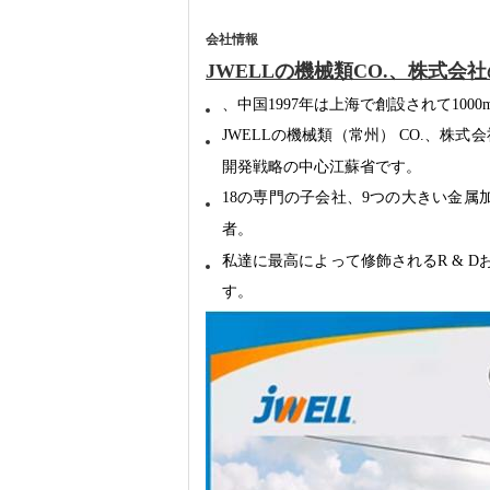
会社情報
JWELLの機械類CO.、株式会
、中国1997年は上海で創設されて1
JWELLの
機械類（常州） CO.、株式会社
開発戦略の中心江蘇省です。
18の
専門の子会社、9つの大きい金属
者。
私達に
最高によって修飾されるR &
す。