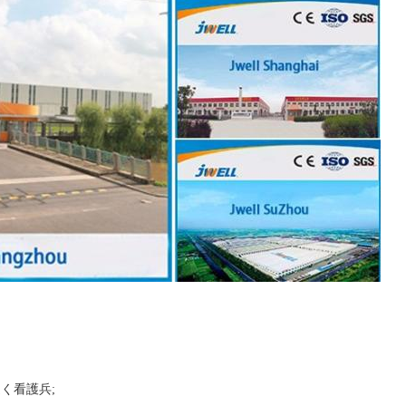
、速く看護兵;