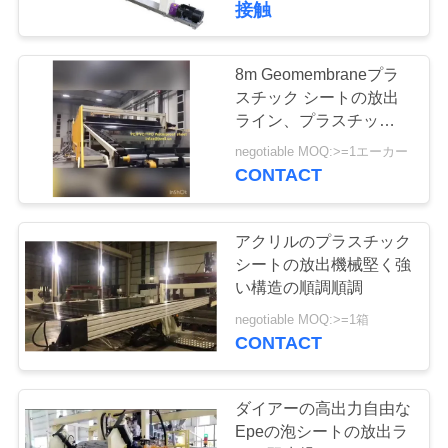
さ
接触
21
い
対ねじペレタイザ
8m Geomembraneプラ
スチック シートの放出
ー
ライン、プラスチック放
出装置Jwell
negotiable MOQ:>=1エーカー
CONTACT
アクリルのプラスチック
9
シートの放出機械堅く強
プラスチック破砕
い構造の順調順調
negotiable MOQ:>=1箱
機
CONTACT
ダイアーの高出力自由な
Epeの泡シートの放出ラ