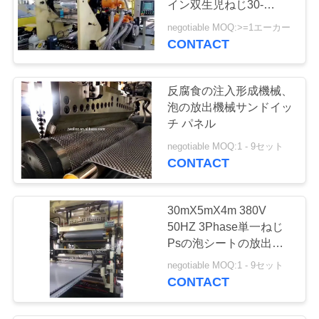
イン双生児ねじ30-
4
110kw
negotiable MOQ:>=1エーカー
meltblownの生地機
CONTACT
械
反腐食の注入形成機械、
泡の放出機械サンドイッ
チ パネル
negotiable MOQ:1 - 9セット
CONTACT
30mX5mX4m 380V
50HZ 3Phase単一ねじ
Psの泡シートの放出の
行
negotiable MOQ:1 - 9セット
CONTACT