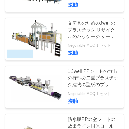
た
イン
接触
ち
に
文房具のためのJwellの
91
プラスチック リサイク
関
ルのパッケージ シート
WPC の放出ライン
の放出ライン/押出機
し
Negotiable MOQ:1 セット
接触
て
は
1 Jwell PPシートの放出
の行型の二重プラスチッ
ク建物の型板のプラスチ
39
工
ック機械
Negotiable MOQ:1 セット
屋内装飾的な材料の
場
接触
放出ライン
旅
防水膜PPの空シートの
行
放出ライン固体ロール