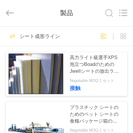
品
質
パ
製品
イ
プ
成
形
家
163
ラ
イ
シート成形ライン
ン
サ
パイプ成形ライン
プ
プ
ラ
イ
高力ライト級選手XPS
ヤ
ロ
泡立つBoadのための
ー.
Copyright
Jwellシートの放出ライ
©
ダ
2019
ン
-
Negotiable MOQ:1 セット
2021
jwellextrusionmachinery.com.
ク
接触
All
Rights
117
Reserved.
ト
プラスチック プロ
プラスチック シートの
ためのペット シートの
フィールの放出ラ
私
食糧パッケージ箱の
Jwellの放出の機械類
Negotiable MOQ:1 セット