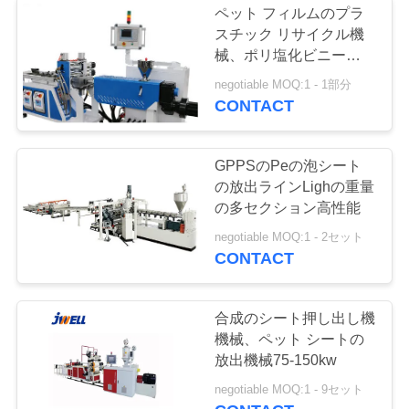
ペット フィルムのプラ
スチック リサイクル機
械、ポリ塩化ビニール
シートの生産ライン長い
negotiable MOQ:1 - 1部分
寿命
CONTACT
GPPSのPeの泡シート
の放出ラインLighの重量
の多セクション高性能
negotiable MOQ:1 - 2セット
CONTACT
合成のシート押し出し機
機械、ペット シートの
放出機械75-150kw
negotiable MOQ:1 - 9セット