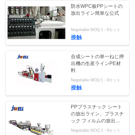
防水WPC板PPシートの
な
放出ライン簡単な公式
12
さ
押出機のねじおよ
Negotiable MOQ:1 - 9セット
い
接触
びバレル
引
合成シートの単一ねじ押
出機の生産ラインPE材
用
料
を
12
Negotiable MOQ:1 - 9セット
接触
要
ブロー成形機
求
PPプラスチック シート
し
の放出ライン、プラスチ
ック フィルムの放出機
な
械型板板
Negotiable MOQ:1 - 9セット