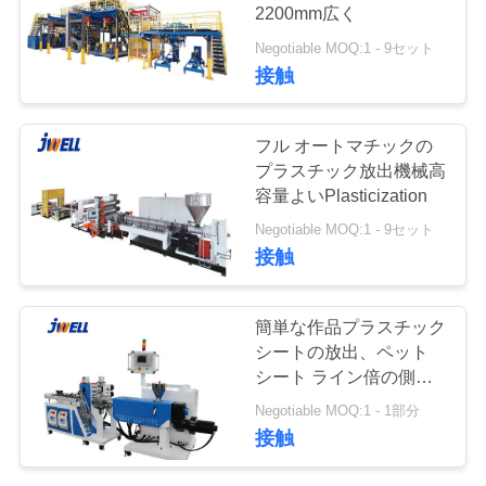
2200mm広く
品
Negotiable MOQ:1 - 9セット
94
接触
質
シート成形ライン
管
フル オートマチックの
プラスチック放出機械高
理
容量よいPlasticization
Negotiable MOQ:1 - 9セット
私
接触
達
16
簡単な作品プラスチック
に
シートの放出、ペット
単一ねじ押出機
シート ライン倍の側面
連
の透明なシート
Negotiable MOQ:1 - 1部分
絡
接触
し