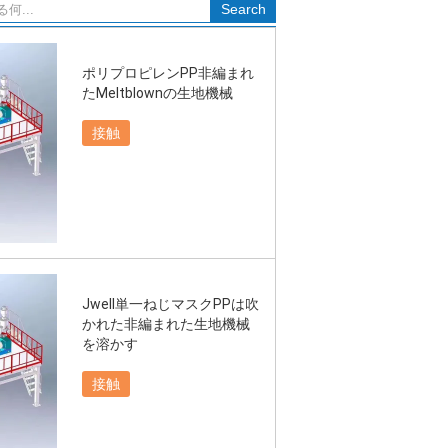
ポリプロピレンPP非編まれ
たMeltblownの生地機械
接触
Jwell単一ねじマスクPPは吹
かれた非編まれた生地機械
を溶かす
接触