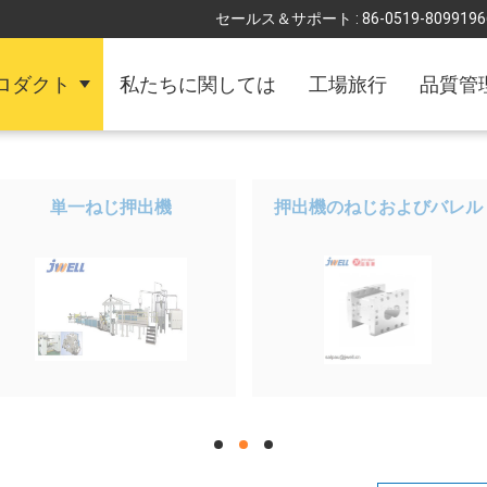
セールス＆サポート :
86-0519-8099196
ロダクト
私たちに関しては
工場旅行
品質管
単一ねじ押出機
押出機のねじおよびバレル
hd
hd
hd