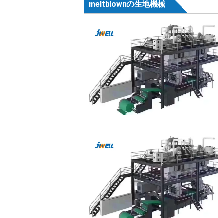
meltblownの生地機械