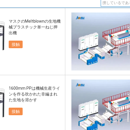
マスクのMeltblownの生地機
械プラスチック単一ねじ押
出機
接触
1600mm PPは機械生産ライ
ンを作る吹かれた非編まれ
た生地を溶かす
接触